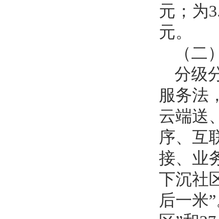
元；为3
元。
（二
分级
服务法
云端送
序、互
接、业
下沉社
后一米”