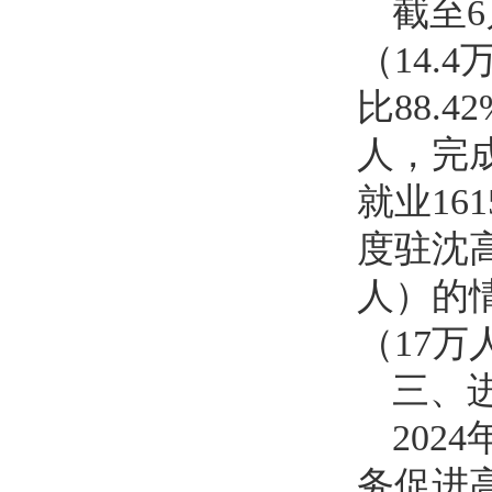
截至
（14.
比88.
人，完成
就业16
度驻沈高
人）的
（17
三、
20
务促进