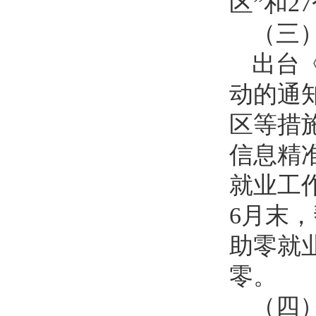
区”和2
（三
出台
动的通
区等措
信息精
就业工
6月末，
助零就
零。
（四