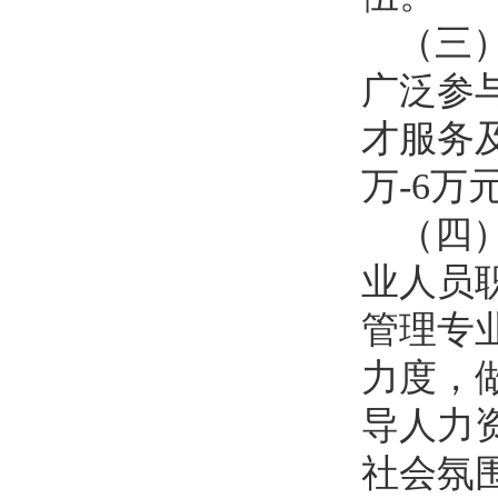
（三
广泛参
才服务
万-6万
（四）
业人员
管理专
力度，
导人力
社会氛