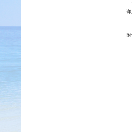
二
详
附