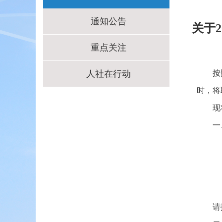
通知公告
关于
重点关注
人社在行动
按
时，将
现
一
请