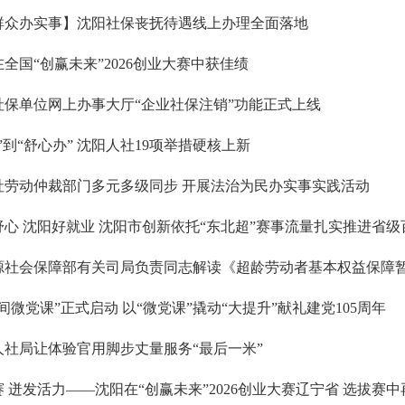
群众办实事】沈阳社保丧抚待遇线上办理全面落地
全国“创赢未来”2026创业大赛中获佳绩
社保单位网上办事大厅“企业社保注销”功能正式上线
”到“舒心办” 沈阳人社19项举措硬核上新
社劳动仲裁部门多元多级同步 开展法治为民办实事实践活动
舒心 沈阳好就业 沈阳市创新依托“东北超”赛事流量扎实推进省
源社会保障部有关司局负责同志解读《超龄劳动者基本权益保障
间微党课”正式启动 以“微党课”撬动“大提升”献礼建党105周年
人社局让体验官用脚步丈量服务“最后一米”
 迸发活力——沈阳在“创赢未来”2026创业大赛辽宁省 选拔赛