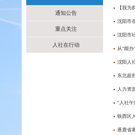
【我为
通知公告
沈阳市在
重点关注
沈阳市
人社在行动
从“能办
沈阳人
东北超
人力资
“人社午
铁西区
逐鹿省赛