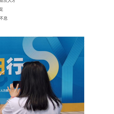
层次人才
足
不息