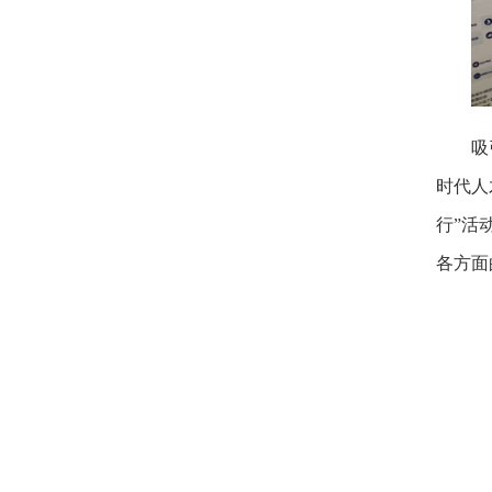
吸
时代人
行”活
各方面