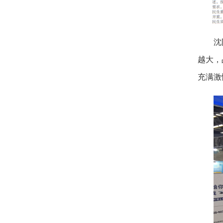
沈
越大，
充满激