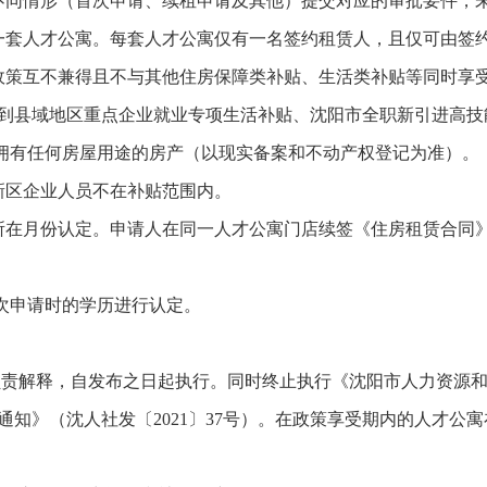
不同情形（首次申请、续租申请及其他）提交对应的审批要件，
一套人才公寓。每套人才公寓仅有一名签约租赁人，且仅可由签
政策互不兼得且不与其他住房保障类补贴、生活类补贴等同时享
到县域地区重点企业就业专项生活补贴、沈阳市全职新引进高技
式拥有任何房屋用途的房产（以现实备案和不动产权登记为准）。
新区企业人员不在补贴范围内。
所在月份认定。申请人在同一人才公寓门店续签《住房租赁合同
首次申请时的学历进行认定。
局负责解释，自发布之日起执行。同时终止执行《沈阳市人力资源
知》（沈人社发〔2021〕37号）。在政策享受期内的人才公